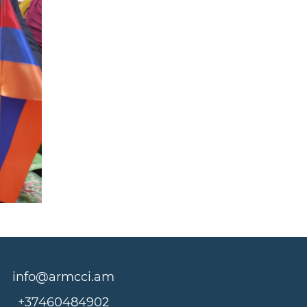
info@armcci.am
+37460484902